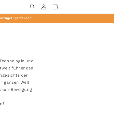
Einloggen
Warenkorb
 hinzugefügt werden!)
-Technologie und
ltweit führenden
ngesichts der
er ganzen Welt
Mücken-Bewegung
n!