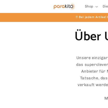
Direkt
zum
Shop
Di
Inhalt
!! Bei jedem Artikel
Über 
Unsere einzigar
das superclever
Anbieter für
Tatsache, das
verkauft werde
M