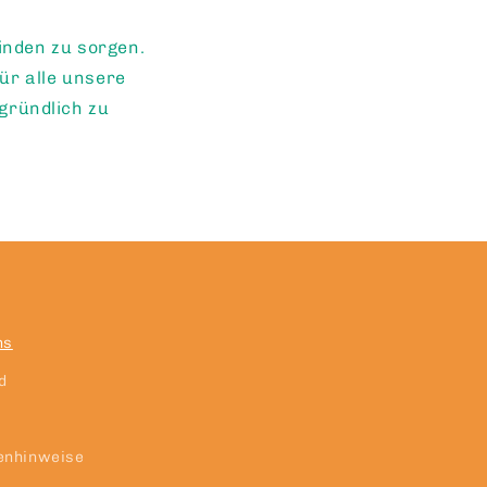
finden zu sorgen.
ür alle unsere
gründlich zu
ns
d
enhinweise