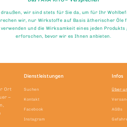
Das PARA’KITO® Versprechen
draußen, wir sind stets für Sie da, um für Ihr Wohlbe
rechen wir, nur Wirkstoffe auf Basis ätherischer Öle f
 verwenden und die Wirksamkeit eines jeden Produkts 
erforschen, bevor wir es Ihnen anbieten.
Dienstleistungen
Infos
r Ort
Suchen
Über u
uer –
Kontakt
Versan
n,
Facebook
AGBs
n
Instagram
Gefahr