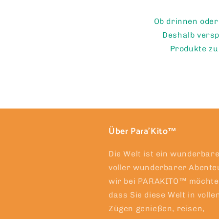
Ob drinnen oder 
Deshalb versp
Produkte zu
Über Para'Kito™
Die Welt ist ein wunderbare
voller wunderbarer Abente
wir bei PARAKITO™ möchte
dass Sie diese Welt in volle
Zügen genießen, reisen,