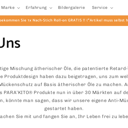
e Marke
Erfahrung
Bildergalerie
Service
 bekommen Sie 1x Nach-Stich Roll-on GRATIS !! (*Artikel muss selbst
Uns
tige Mischung ätherischer Öle, die patentierte Retard
e Produktdesign haben dazu beigetragen, uns zum we
 Mückenschutz auf Basis ätherischer Öle zu machen. A
s PARA’KITO® Produkte nun in über 30 Märkten auf d
n, könnte man sagen, dass wir unsere eigene Anti-
gestartet haben.
achen Sie mit und fangen Sie an, Ihr Leben frei zu lebe